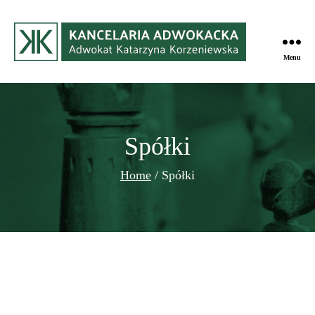
Menu
Kancelaria
Adwokacka
w
Gdyni
Spółki
Home
/
Spółki