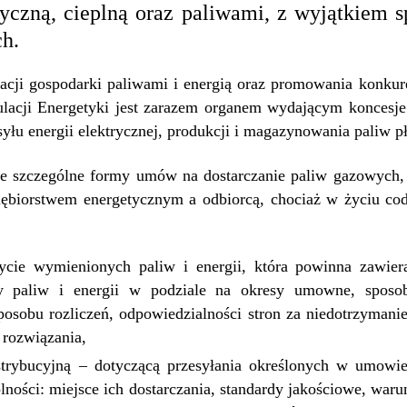
ryczną, cieplną oraz paliwami, z wyjątkiem
ch.
acji gospodarki paliwami i energią oraz promowania konkure
lacji Energetyki jest zarazem organem wydającym koncesje
esyłu energii elektrycznej, produkcji i magazynowania paliw p
e szczególne formy umów na dostarczanie paliw gazowych, en
iębiorstwem energetycznym a odbiorcą, chociaż w życiu co
cie wymienionych paliw i energii, która powinna zawier
aży paliw i energii w podziale na okresy umowne, sposo
posobu rozliczeń, odpowiedzialności stron za niedotrzyman
rozwiązania,
rybucyjną – dotyczącą przesyłania określonych w umowie i
lności: miejsce ich dostarczania, standardy jakościowe, war