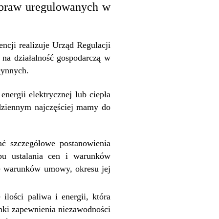
 spraw uregulowanych w
ncji realizuje Urząd Regulacji
 na działalność gospodarczą w
łynnych.
ergii elektrycznej lub ciepła
dziennym najczęściej mamy do
ać szczegółowe postanowienia
bu ustalania cen i warunków
ie warunków umowy, okresu jej
lości paliwa i energii, która
unki zapewnienia niezawodności