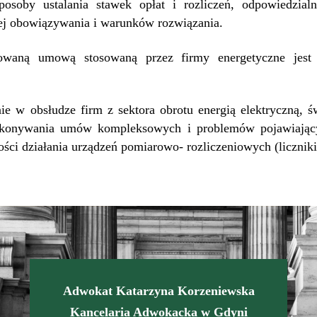
 sposoby ustalania stawek opłat i rozliczeń, odpowiedzial
j obowiązywania i warunków rozwiązania.
osowaną umową stosowaną przez firmy energetyczne jes
ie w obsłudze firm z sektora obrotu energią elektryczną, 
wykonywania umów kompleksowych i problemów pojawiający
wości działania urządzeń pomiarowo- rozliczeniowych (liczniki
Adwokat Katarzyna Korzeniewska
Kancelaria Adwokacka w Gdyni